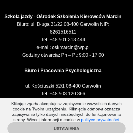
Szkoła jazdy - Ośrodek Szkolenia Kierowców Marcin
Biuro: ul. Długa 31/22 08-400 Garwolin NIP:
8261516511
Tel.
+48 501 313 444
e-mail:
oskmarcin@wp.pl
Godziny otwarcia: Pn – Pt: 9:00 - 17:00
Biuro i Pracownia Psychologiczna
ul. Kościuszki 52/1 08-400 Garwolin
Tel.
+48 503 120 366
e-mail:
biurooskmarcin@wp.pl
Klikając
zgoda
akceptujesz zapisywanie wszystkich danych
cookie na Twoim urządzeniu. Kliknięcie
Godziny otwarcia: Pn – Pt: 8:00 - 17:30
odmowa
oznacza
zapisywanie tylko danych niezbędnych do funkcjonowania
Sb – 9:00 - 13:00
strony. Więcej informacji o cookie w
polityce prywatności
.
USTAWIENIA