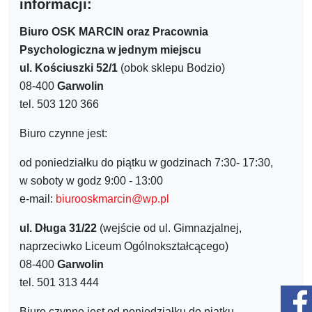
informacji:
Biuro OSK MARCIN oraz Pracownia
Psychologiczna w jednym miejscu
ul. Kościuszki 52/1
(obok sklepu Bodzio)
08-400
Garwolin
tel. 503 120 366
Biuro czynne jest:
od poniedziałku do piątku w godzinach 7:30- 17:30,
w soboty w godz 9:00 - 13:00
e-mail:
biurooskmarcin@wp.pl
ul. Długa 31/22
(wejście od ul. Gimnazjalnej,
naprzeciwko Liceum Ogólnokształcącego)
08-400
Garwolin
tel. 501 313 444
Biuro czynne jest od poniedziałku do piątku